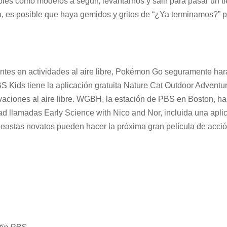
les como modelos a seguir, levantarnos y salir para pasar un t
a, es posible que haya gemidos y gritos de “¿Ya terminamos?” pe
gentes en actividades al aire libre, Pokémon Go seguramente har
 Kids tiene la aplicación gratuita Nature Cat Outdoor Adventu
rvaciones al aire libre. WGBH, la estación de PBS en Boston, h
iPad llamadas Early Science with Nico and Nor, incluida una apli
cineastas novatos pueden hacer la próxima gran película de acció