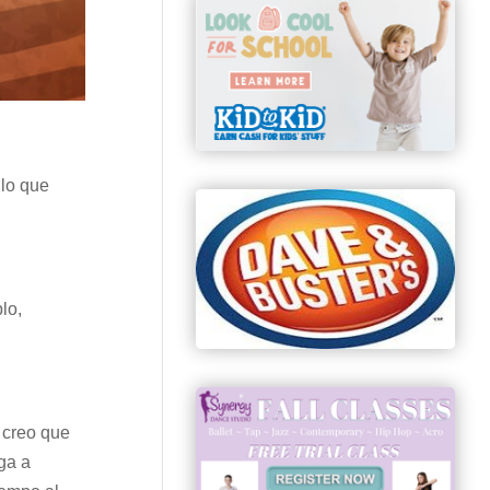
 lo que
lo,
 creo que
ga a