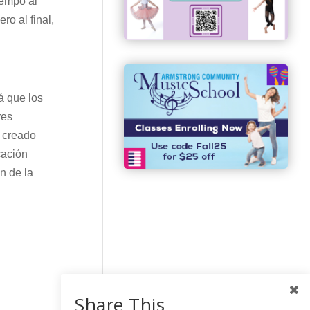
iempo al
ro al final,
á que los
res
a creado
cación
n de la
Share This