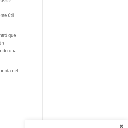
a
te útil
ntró que
én
ando una
punta del