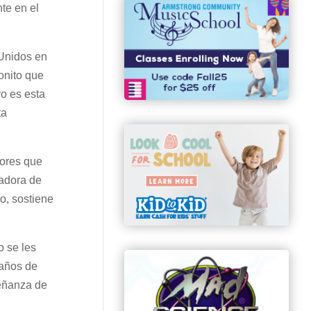
te en el
 Unidos en
onito que
ro es esta
ta
dores que
dadora de
o, sostiene
o se les
 años de
señanza de