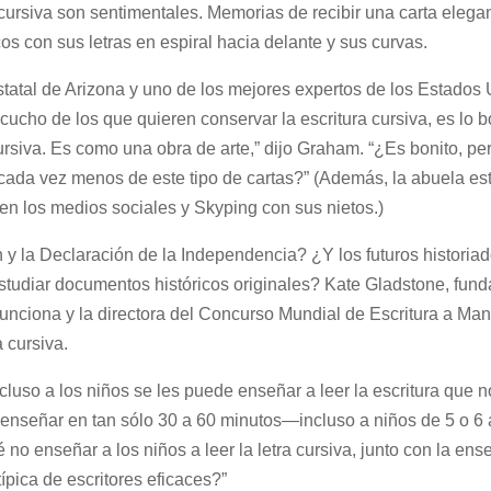
cursiva son sentimentales. Memorias de recibir una carta elegan
os con sus letras en espiral hacia delante y sus curvas.
tatal de Arizona y uno de los mejores expertos de los Estados
cucho de los que quieren conservar la escritura cursiva, es lo b
ursiva. Es como una obra de arte,” dijo Graham. “¿Es bonito, pe
ada vez menos de este tipo de cartas?” (Además, la abuela es
n los medios sociales y Skyping con sus nietos.)
 y la Declaración de la Independencia? ¿Y los futuros historia
estudiar documentos históricos originales? Kate Gladstone, fun
nciona y la directora del Concurso Mundial de Escritura a Man
 cursiva.
incluso a los niños se les puede enseñar a leer la escritura que n
e enseñar en tan sólo 30 a 60 minutos—incluso a niños de 5 o 6
no enseñar a los niños a leer la letra cursiva, junto con la en
típica de escritores eficaces?”