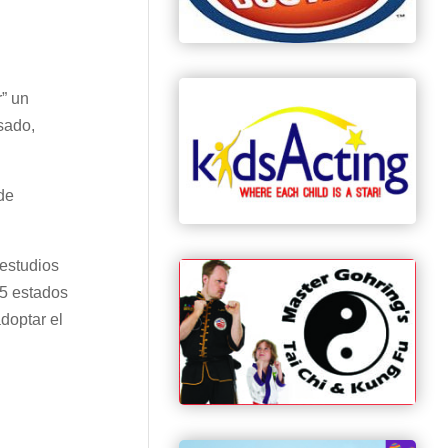
r” un
sado,
 de
 estudios
45 estados
doptar el