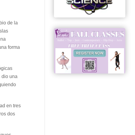
bio de la
slas
una
 una forma
ógicas
s dio una
iguiendo
ad en tres
tros dos
sigues