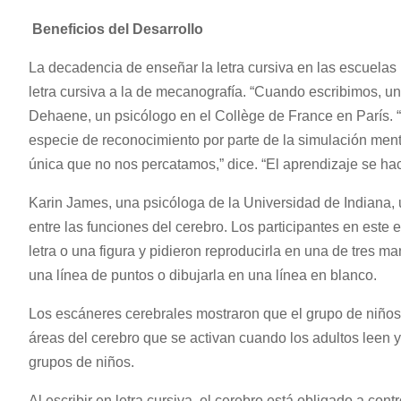
Beneficios del Desarrollo
La decadencia de enseñar la letra cursiva en las escuelas 
letra cursiva a la de mecanografía. “Cuando escribimos, un 
Dehaene, un psicólogo en el Collège de France en París. “
especie de reconocimiento por parte de la simulación menta
única que no nos percatamos,” dice. “El aprendizaje se hac
Karin James, una psicóloga de la Universidad de Indiana, u
entre las funciones del cerebro. Los participantes en este e
letra o una figura y pidieron reproducirla en una de tres 
una línea de puntos o dibujarla en una línea en blanco.
Los escáneres cerebrales mostraron que el grupo de niños 
áreas del cerebro que se activan cuando los adultos leen y
grupos de niños.
Al escribir en letra cursiva, el cerebro está obligado a co