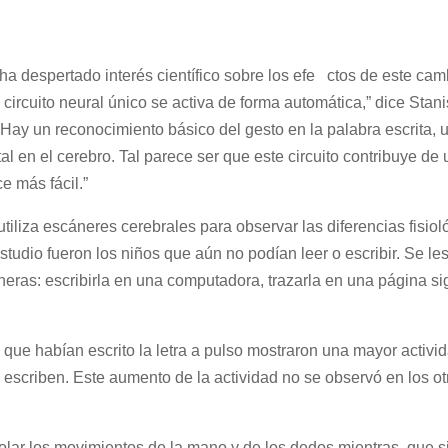
ha despertado interés científico sobre los efe ctos de este cam
circuito neural único se activa de forma automática,” dice Stani
Hay un reconocimiento básico del gesto en la palabra escrita, 
l en el cerebro. Tal parece ser que este circuito contribuye de
e más fácil.”
tiliza escáneres cerebrales para observar las diferencias fisiol
studio fueron los niños que aún no podían leer o escribir. Se le
maneras: escribirla en una computadora, trazarla en una página s
que habían escrito la letra a pulso mostraron una mayor activid
 escriben. Este aumento de la actividad no se observó en los o
ntrolar los movimientos de la mano y de los dedos mientras que 