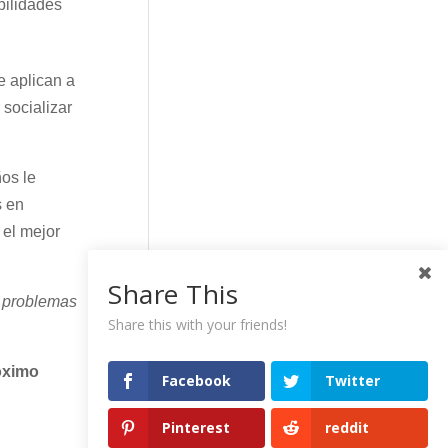
bilidades
e aplican a
 socializar
os le
s en
 el mejor
Share This
s problemas
Share this with your friends!
óximo
Facebook
Twitter
Pinterest
reddit