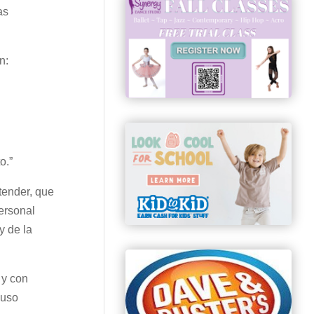
as
n:
o.”
tender, que
ersonal
y de la
 y con
luso