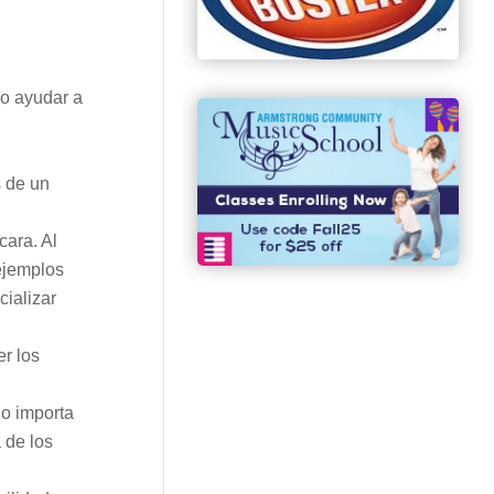
 o ayudar a
s de un
cara. Al
 ejemplos
cializar
r los
no importa
 de los