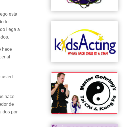
uego esta
do lo
do llega a
odos.
o hace
er al
o usted
los hace
edor de
uidos por