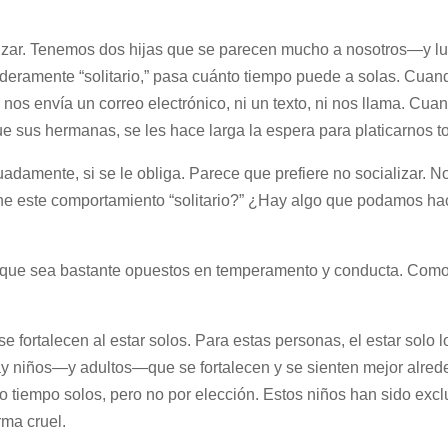
lizar. Tenemos dos hijas que se parecen mucho a nosotros—y l
aderamente “solitario,” pasa cuánto tiempo puede a solas. Cuan
 envía un correo electrónico, ni un texto, ni nos llama. Cuan
e sus hermanas, se les hace larga la espera para platicarnos t
adamente, si se le obliga. Parece que prefiere no socializar. N
ne este comportamiento “solitario?” ¿Hay algo que podamos hac
s que sea bastante opuestos en temperamento y conducta. Com
fortalecen al estar solos. Para estas personas, el estar solo 
 hay niños—y adultos—que se fortalecen y se sienten mejor alred
o tiempo solos, pero no por elección. Estos niños han sido excl
ma cruel.