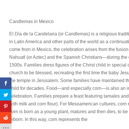
Candlemas in Mexico
El Día de la Candelaria (or Candlemas) is a religious tradi
in Latin America and other parts of the world as a continua
come from in Mexico, the celebration arises from the fusio
Nahuatl (or Aztec) and the Spanish Christians—during the 
1500s. Families dress figures of the Christ child in special 
church to be blessed, recreating the first time the baby Je
the temple in Jerusalem. Some families have maintained thei
child for decades. Food—and especially corn—is also an i
celebration. Families prepare a feast featuring tamales and
with milk and corn flour). For Mesoamerican cultures, corn 
corn is born as a young plant, matures and then dies, to b
reborn. In this way, corn represents the