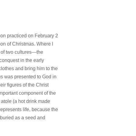
tion practiced on February 2
tion of Christmas. Where I
n of two cultures—the
conquest in the early
clothes and bring him to the
sus was presented to God in
r figures of the Christ
mportant component of the
 atole (a hot drink made
represents life, because the
e buried as a seed and