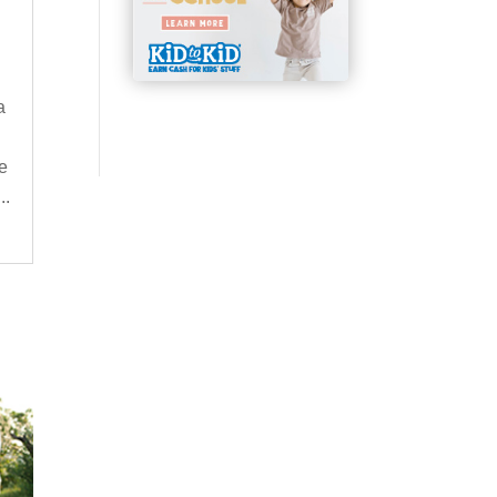
a
e
..